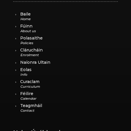
Baile
Fúinn
Polasaithe
Clárucháin
Naíonra Ultain
Eolas
Curaclam
Féilire
Teagmháil