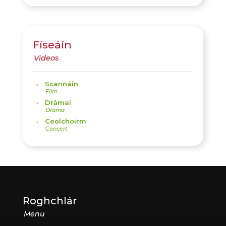
Físeáin
Scannáin
Drámaí
Ceolchoirm
Roghchlár