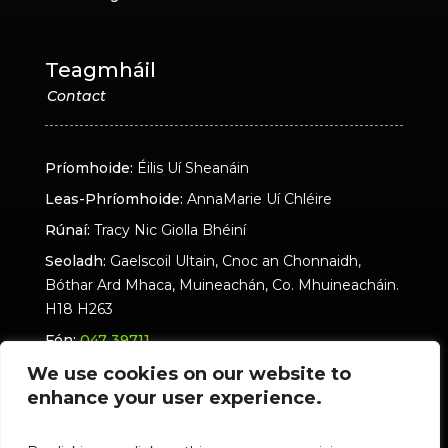
Teagmháil
Príomhoide:
Éilis Uí Sheanáin
Leas-Phríomhoide:
AnnaMarie Uí Chléire
Rúnaí:
Tracy Nic Giolla Bhéiní
Seoladh:
Gaelscoil Ultain, Cnoc an Chonnaidh,
Bóthar Ard Mhaca, Muineachán, Co. Mhuineacháin.
H18 H263
Fón:
047 39711
Seoladh Ríomhphoist:
eolas@ultain.ie
We use cookies on our website to
enhance your user experience.
ultain.ie - Polasaí Príobháideachais
Gaelscoil Ultain Polasaí Príobháideachais