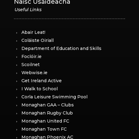
Naisc Úsáideacha
Abair Leat!
Coláiste Oiriall
Department of Education and Skills
Foclóir.ie
Scoilnet
Webwise.ie
Get Ireland Active
I Walk to School
Corla Leisure Swimming Pool
Monaghan GAA – Clubs
Monaghan Rugby Club
Monaghan United FC
Monaghan Town FC
Monaghan Phoenix AC