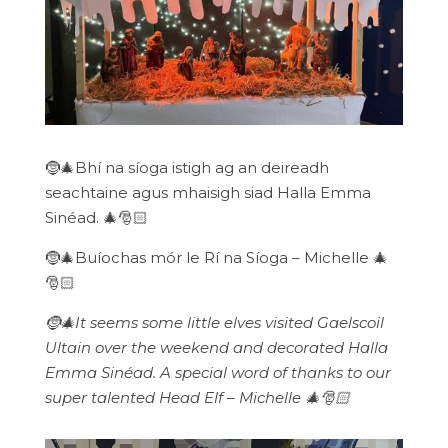
🤶🎄Bhí na síoga istigh ag an deireadh
seachtaine agus mhaisigh siad Halla Emma
Sinéad. 🎄🎅🏻
🤶🎄Buíochas mór le Rí na Síoga – Michelle 🎄
🎅🏻
🤶🎄It seems some little elves visited Gaelscoil
Ultain over the weekend and decorated Halla
Emma Sinéad. A special word of thanks to our
super talented Head Elf – Michelle 🎄🎅🏻