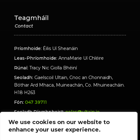
Teagmháil
Príomhoide:
Éilis Uí Sheanáin
Leas-Phríomhoide:
AnnaMarie Uí Chléire
Rúnaí:
Tracy Nic Giolla Bhéiní
Seoladh:
Gaelscoil Ultain, Cnoc an Chonnaidh,
Bóthar Ard Mhaca, Muineachán, Co. Mhuineacháin.
H18 H263
Fón:
047 39711
Seoladh Ríomhphoist:
eolas@ultain.ie
We use cookies on our website to
ultain.ie - Polasaí Príobháideachais
enhance your user experience.
Gaelscoil Ultain Polasaí Príobháideachais