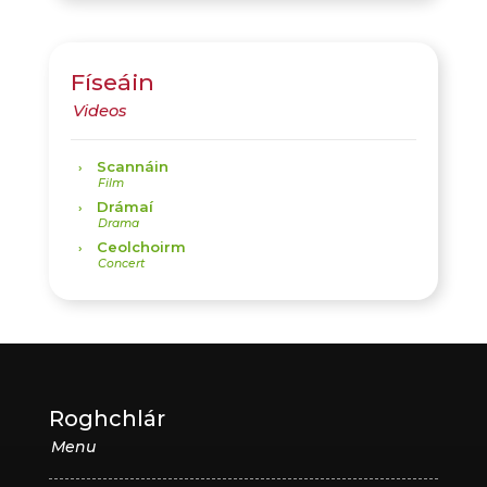
Físeáin
Scannáin
Drámaí
Ceolchoirm
Roghchlár