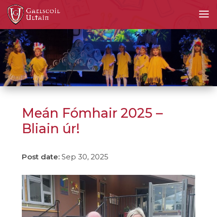
Meán Fómhair 2025 –
Bliain úr!
Sep 30, 2025