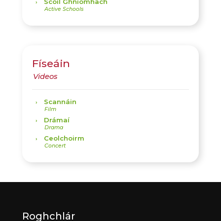
Scoil Ghníomhach
Físeáin
Scannáin
Drámaí
Ceolchoirm
Roghchlár