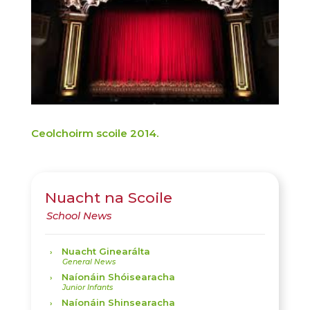
Ceolchoirm scoile 2014.
Nuacht na Scoile
Nuacht Ginearálta
Naíonáin Shóisearacha
Naíonáin Shinsearacha