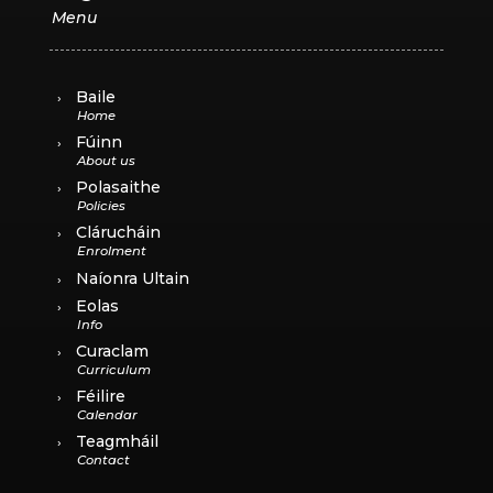
Baile
Fúinn
Polasaithe
Clárucháin
Naíonra Ultain
Eolas
Curaclam
Féilire
Teagmháil