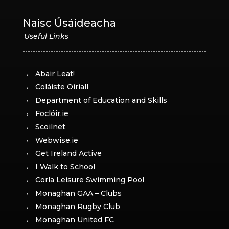
Naisc Úsáideacha
Abair Leat!
Coláiste Oiriall
Department of Education and Skills
Foclóir.ie
Scoilnet
Webwise.ie
Get Ireland Active
I Walk to School
Corla Leisure Swimming Pool
Monaghan GAA – Clubs
Monaghan Rugby Club
Monaghan United FC