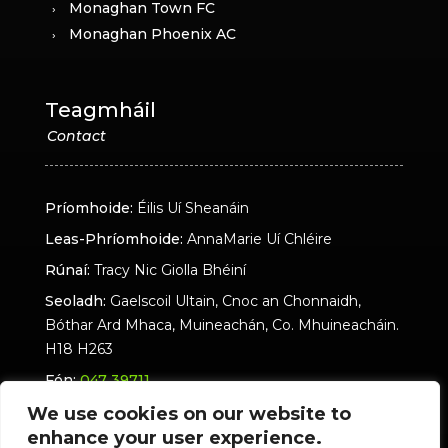
Monaghan Town FC
Monaghan Phoenix AC
Teagmháil
Príomhoide:
Éilis Uí Sheanáin
Leas-Phríomhoide:
AnnaMarie Uí Chléire
Rúnaí:
Tracy Nic Giolla Bhéiní
Seoladh:
Gaelscoil Ultain, Cnoc an Chonnaidh,
Bóthar Ard Mhaca, Muineachán, Co. Mhuineacháin.
H18 H263
Fón:
047 39711
Seoladh Ríomhphoist:
eolas@ultain.ie
We use cookies on our website to
enhance your user experience.
ultain.ie - Polasaí Príobháideachais