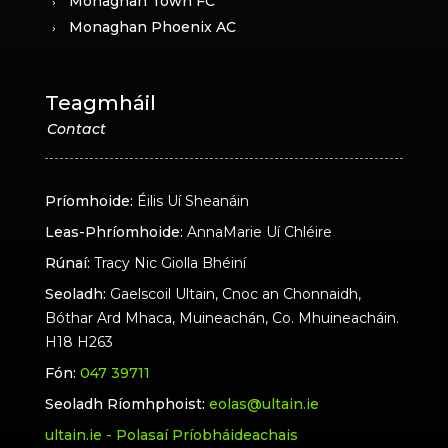
Monaghan Town FC
Monaghan Phoenix AC
Teagmháil
Príomhoide:
Éilis Uí Sheanáin
Leas-Phríomhoide:
AnnaMarie Uí Chléire
Rúnaí:
Tracy Nic Giolla Bhéiní
Seoladh:
Gaelscoil Ultain, Cnoc an Chonnaidh,
Bóthar Ard Mhaca, Muineachán, Co. Mhuineacháin.
H18 H263
Fón:
047 39711
Seoladh Ríomhphoist:
eolas@ultain.ie
ultain.ie - Polasaí Príobháideachais