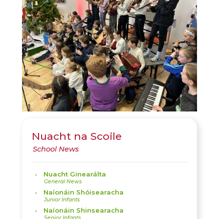
Nuacht na Scoile
Nuacht Ginearálta
Naíonáin Shóisearacha
Naíonáin Shinsearacha