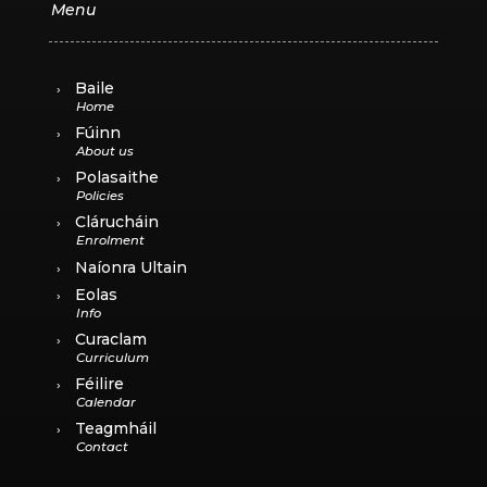
Baile
Fúinn
Polasaithe
Clárucháin
Naíonra Ultain
Eolas
Curaclam
Féilire
Teagmháil