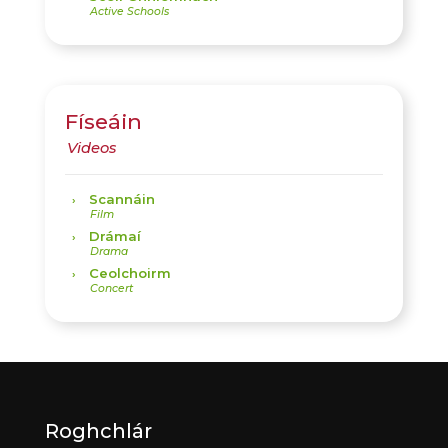
Físeáin
Scannáin
Drámaí
Ceolchoirm
Roghchlár