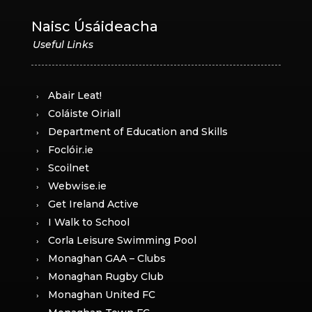
Naisc Úsáideacha
Abair Leat!
Coláiste Oiriall
Department of Education and Skills
Foclóir.ie
Scoilnet
Webwise.ie
Get Ireland Active
I Walk to School
Corla Leisure Swimming Pool
Monaghan GAA – Clubs
Monaghan Rugby Club
Monaghan United FC